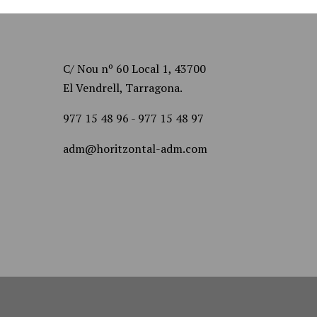
C/ Nou nº 60 Local 1, 43700
El Vendrell, Tarragona.
977 15 48 96
-
977 15 48 97
adm@horitzontal-adm.com